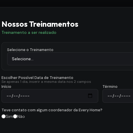
Nossos Treinamentos
Treinamento a ser realizado
Selecione o Treinamento
Escolher Possível Data de Treinamento
Se apenas 1 dia, inserir a mesma data nos 2 campos
Início
Término
Teve contato com algum coordenador da Every Home?
Sim
Não