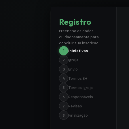
Registro
Preencha os dados
cuidadosamente para
concluir sua inscrição.
Iniciativas
1
Igreja
2
Envio
3
Termos EH
4
Termos Igreja
5
Responsáveis
6
Revisão
7
Finalização
8