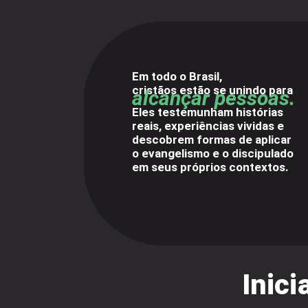
Em todo o Brasil,
cristãos estão se unindo para
alcançar pessoas.
Eles testemunham histórias
reais, experiências vividas e
descobrem formas de aplicar
o evangelismo e o discipulado
em seus próprios contextos.
Inici