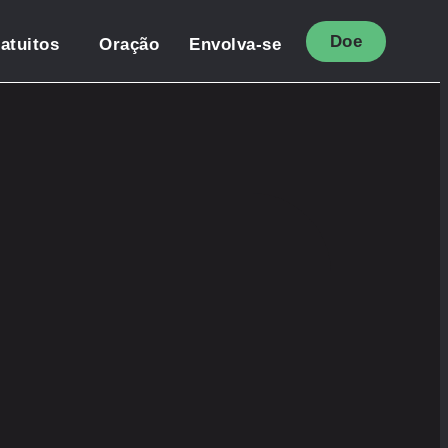
Doe
atuitos
Oração
Envolva-se