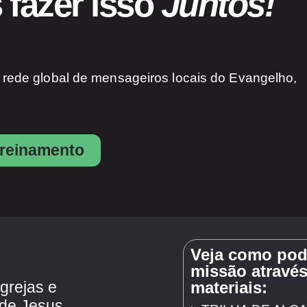
fazer isso
Juntos!
 rede global de mensageiros locais do Evangelho,
reinamento
Veja como pode
missão através
igrejas e
materiais:
 de Jesus