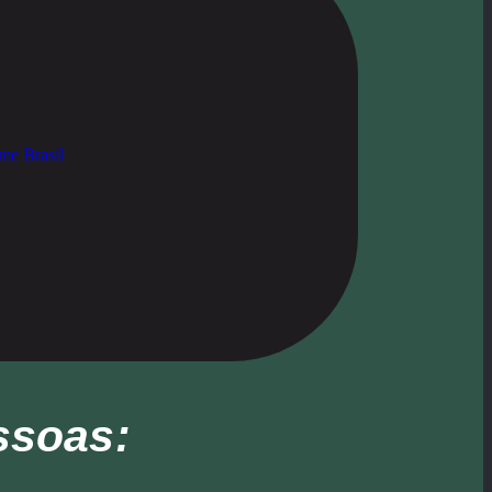
ssoas
: